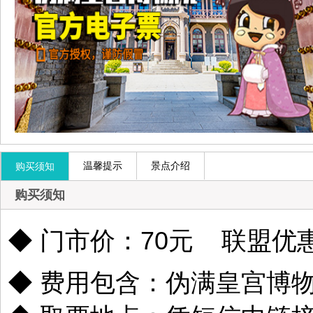
温馨提示
景点介绍
购买须知
购买须知
◆
门市价：70元 联盟优惠
◆ 费用包含：伪满皇宫博