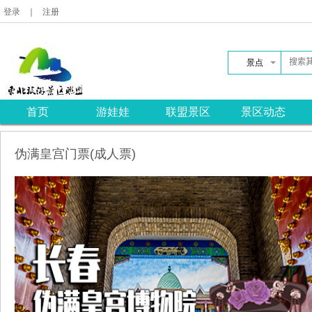
登录
｜
注册
景点
首页
游娃娃
联盟景区
景区动态
伪满皇宫门票(成人票)