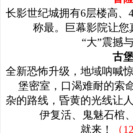
长影世纪城拥有
6层楼高、
称最。巨幕影院让您
“大”震撼
古
全新恐怖升级，地域呐喊
堡密室，口渴难耐的索
杂的路线，昏黄的光线让
伊复活、鬼魅石棺
就来！
（
1