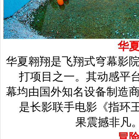
华
华夏翱翔是飞翔式穹幕影
打项目之一。其动感平
幕均由国外知名设备制造
是长影联手电影《指环
果震撼非凡
冒