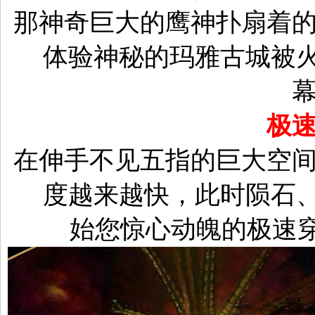
那神奇巨大的鹰神扑扇着
体验神秘的玛雅古城被
极
在伸手不见五指的巨大空
度越来越快，此时陨石
始您惊心动魄的极速