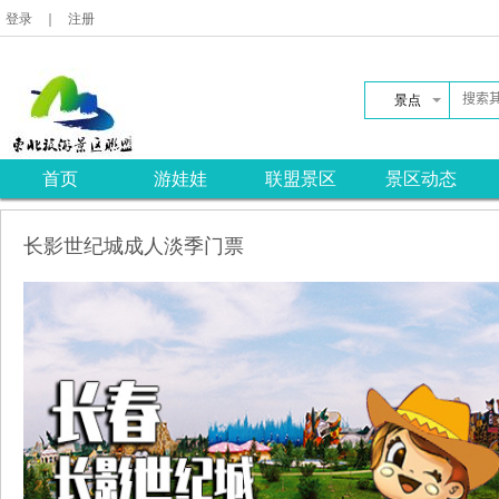
登录
｜
注册
景点
首页
游娃娃
联盟景区
景区动态
长影世纪城成人淡季门票