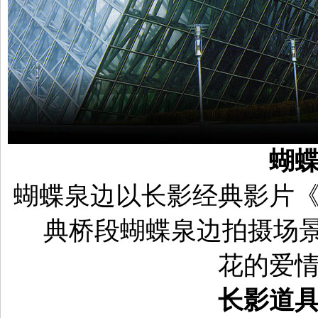
蝴
蝴蝶泉边以长影经典影片
典桥段蝴蝶泉边拍摄场
花的爱
长影道