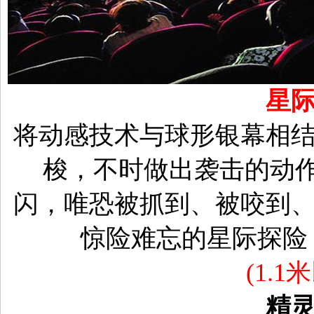
星
将动感技术与球形银幕相
梭，不时做出袭击的动
闪，唯恐被抓到、被咬到
惊险难忘的星际探险
(1.
精