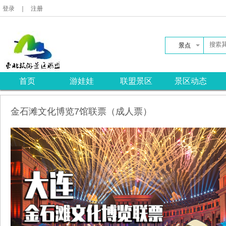
登录
｜
注册
景点
首页
游娃娃
联盟景区
景区动态
金石滩文化博览7馆联票（成人票）