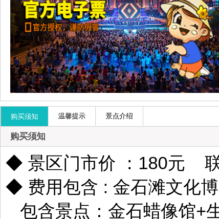
温馨提示
景点介绍
购买须知
购买须知
◆ 景区
门市价 ：180元 
◆
费用包含 : 金石滩文
包含景点：金石蜡像馆+生