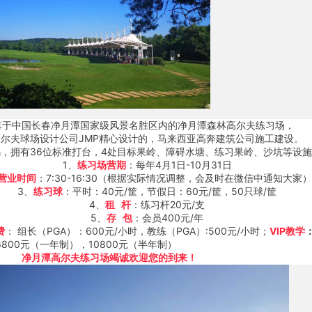
月潭国家级风景名胜区内的净月潭森林高尔夫练习场，
场设计公司JMP精心设计的，马来西亚高奔建筑公司施工建设。
0码，拥有36位标准打台，4处目标果岭、障碍水塘、练习果岭、沙坑等设
1、
练习场营期
：每年4月1日-10月31日
营业时间
：7:30-16:30（根据实际情况调整，会及时在微信中通知大家）
、
练习球
：平时：40元/筐，节假日：60元/筐，50只球/筐
4、
租 杆
：练习杆20元/支
5、
存 包
：会员400元/年
费
： 组长（PGA）：600元/小时，教练（PGA）:500元/小时；
VIP教学
6800元（一年制），10800元（半年制）
净月潭高尔夫练习场竭诚欢迎您的到来！