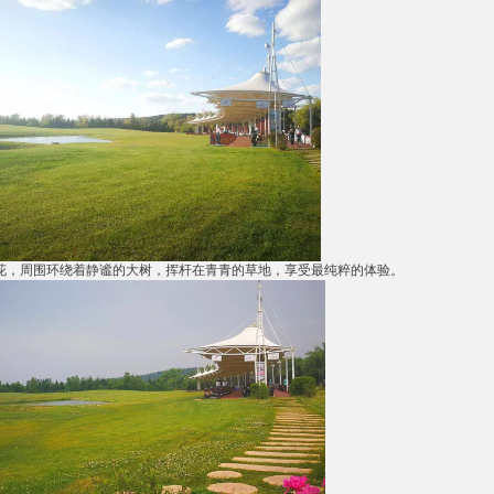
花，周围环绕着静谧的大树，挥杆在青青的草地，享受最纯粹的体验。