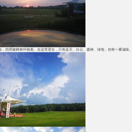
面，四周被树林环抱着。在这里望去，只有蓝天、白云、森林、绿地，别有一番滋味