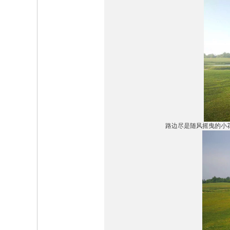
路边尽是随风摇曳的小