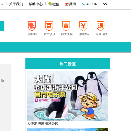
关于我们
帮助中心
微信
微博
4000411155
游娃娃
官方认证
自主兑换
价格保证
退款保障
热门景区
着高
大连老虎滩海洋公园