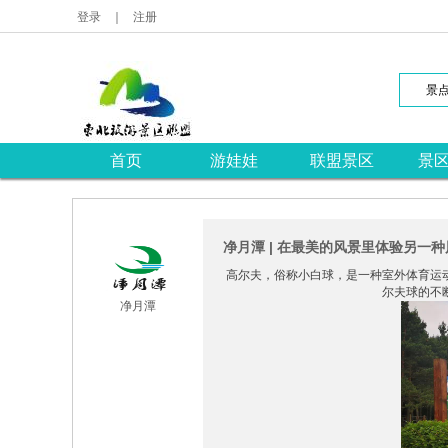
登录
｜
注册
景
首页
游娃娃
联盟景区
景
净月潭 | 在最美的风景里体验另一
高尔夫，俗称小白球，是一种室外体育运
尔夫球的不
净月潭