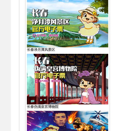
长春净月潭风景区
长春伪满皇宫博物院