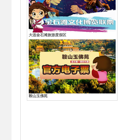
大连金石滩旅游度假区
。
鞍山玉佛苑