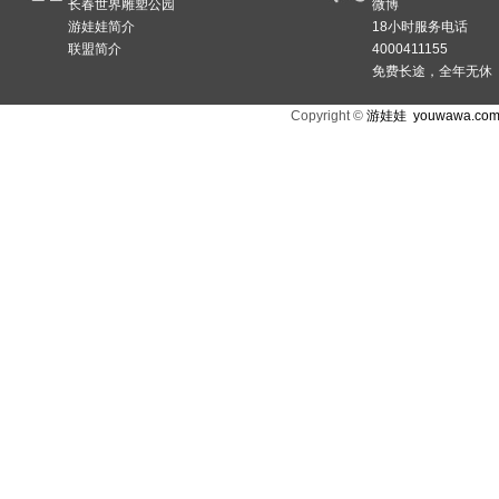
长春世界雕塑公园
微博
游娃娃简介
18小时服务电话
联盟简介
4000411155
免费长途，全年无休
Copyright ©
游娃娃
youwawa.co