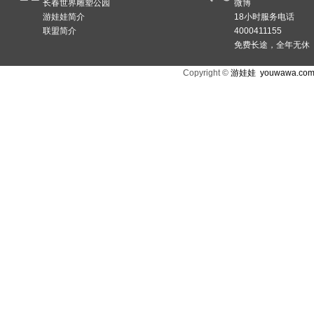
长春世界雕塑公园
微博
游娃娃简介
18小时服务电话
联盟简介
4000411155
免费长途，全年无休
Copyright ©
游娃娃
youwawa.co