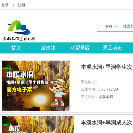
登录
｜
注册
景点
首页
游娃娃
联盟景区
景区动态
本溪水洞+旱洞学生次
景点地址：
营业时间：
8:00 - 17:00
景点特色：
本溪水洞
本溪水洞+旱洞成人次